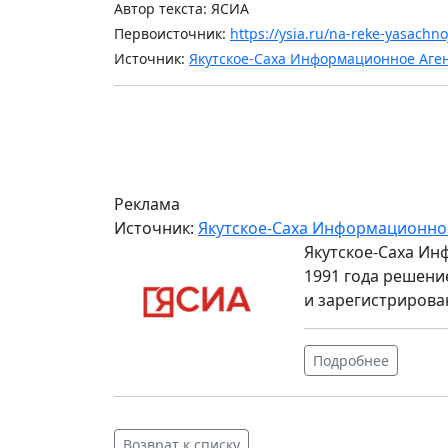
Автор текста: ЯСИА
Первоисточник:
https://ysia.ru/na-reke-yasachn
Источник:
Якутское-Саха Информационное Аге
Реклама
Источник:
Якутское-Саха Информационно
Якутское-Саха Ин
1991 года решени
и зарегистрирова
Подробнее
Возврат к списку