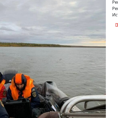
Ре
Ре
Ис