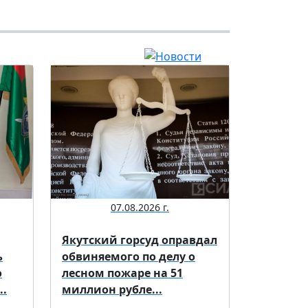
07.08.2026 г.
Якутский горсуд оправдал
ь
обвиняемого по делу о
о
лесном пожаре на 51
..
миллион рубле...