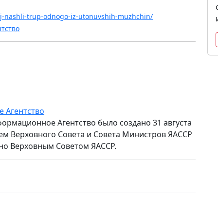
oj-nashli-trup-odnogo-iz-utonuvshih-muzhchin/
нтство
е Агентство
формационное Агентство было создано 31 августа
ем Верховного Совета и Совета Министров ЯАССР
но Верховным Советом ЯАССР.