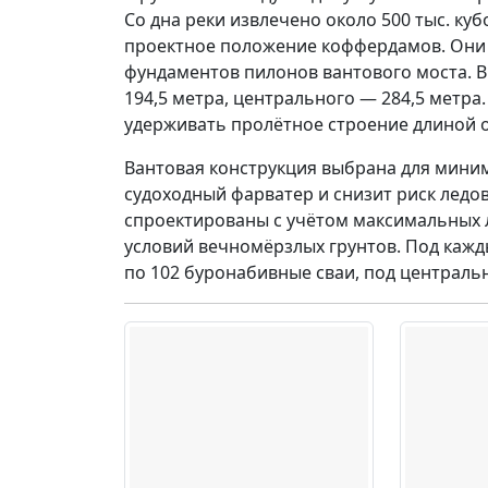
Со дна реки извлечено около 500 тыс. ку
проектное положение коффердамов. Они с
фундаментов пилонов вантового моста. 
194,5 метра, центрального — 284,5 метр
удерживать пролётное строение длиной ок
Вантовая конструкция выбрана для миним
судоходный фарватер и снизит риск ледо
спроектированы с учётом максимальных л
условий вечномёрзлых грунтов. Под кажд
по 102 буронабивные сваи, под централь