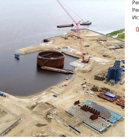
Ре
Ре
Ис