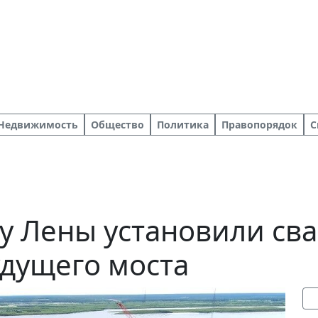
Недвижимость
Общество
Политика
Правопорядок
С
у Лены установили св
удущего моста