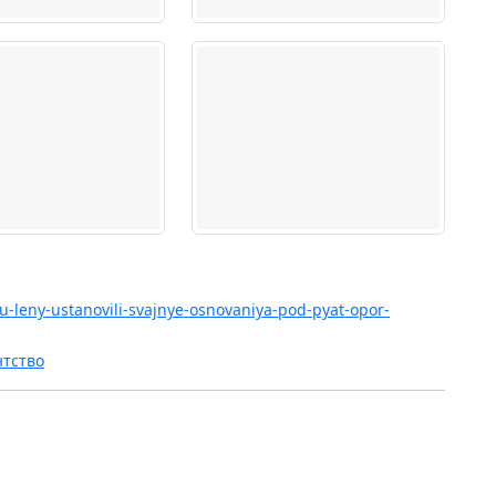
u-leny-ustanovili-svajnye-osnovaniya-pod-pyat-opor-
нтство