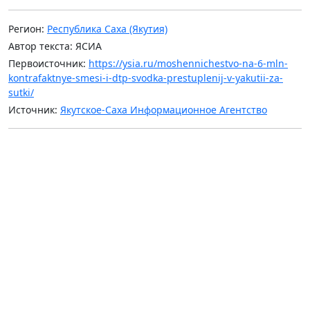
Регион:
Республика Саха (Якутия)
Автор текста: ЯСИА
Первоисточник:
https://ysia.ru/moshennichestvo-na-6-mln-
kontrafaktnye-smesi-i-dtp-svodka-prestuplenij-v-yakutii-za-
sutki/
Источник:
Якутское-Саха Информационное Агентство