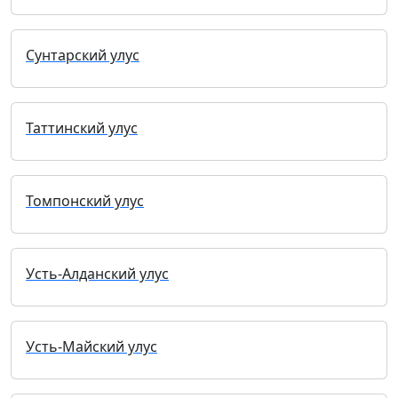
Сунтарский улус
Таттинский улус
Томпонский улус
Усть-Алданский улус
Усть-Майский улус