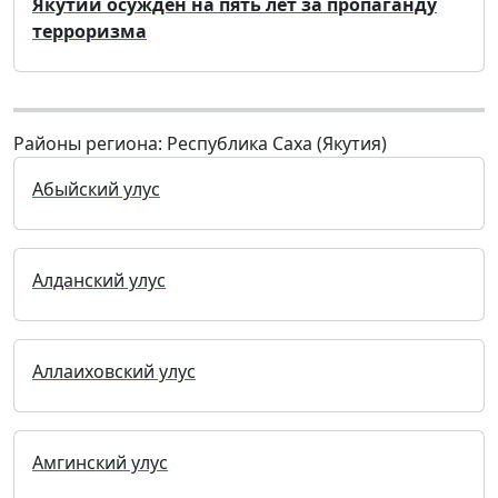
Якутии осужден на пять лет за пропаганду
терроризма
Районы региона: Республика Саха (Якутия)
Абыйский улус
Алданский улус
Аллаиховский улус
Амгинский улус