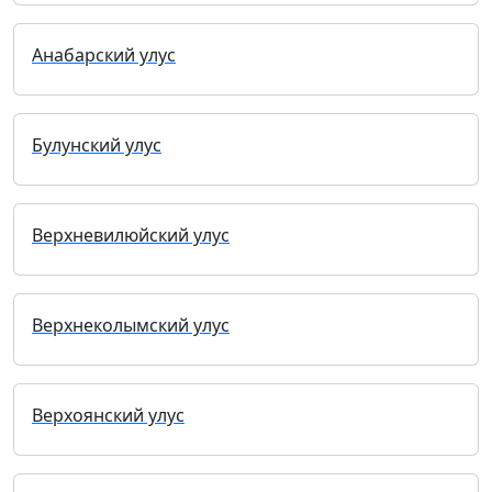
Анабарский улус
Булунский улус
Верхневилюйский улус
Верхнеколымский улус
Верхоянский улус