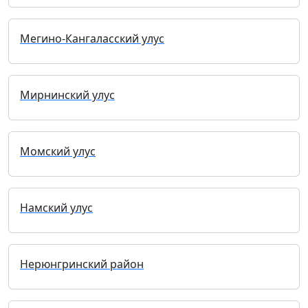
Мегино-Кангаласский улус
Мирнинский улус
Момский улус
Намский улус
Нерюнгринский район