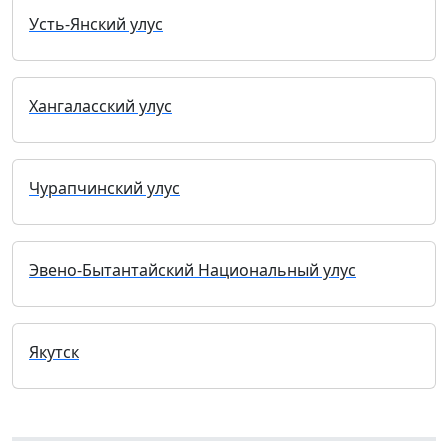
Усть-Янский улус
Хангаласский улус
Чурапчинский улус
Эвено-Бытантайский Национальный улус
Якутск