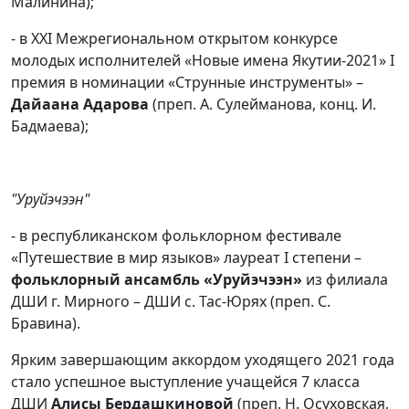
Малинина);
- в XXI Межрегиональном открытом конкурсе
молодых исполнителей «Новые имена Якутии-2021» I
премия в номинации «Струнные инструменты» –
Дайаана Адарова
(преп. А. Сулейманова, конц. И.
Бадмаева);
"Уруйэчээн"
- в республиканском фольклорном фестивале
«Путешествие в мир языков» лауреат I степени –
фольклорный ансамбль «Уруйэчээн»
из филиала
ДШИ г. Мирного – ДШИ с. Тас-Юрях (преп. С.
Бравина).
Ярким завершающим аккордом уходящего 2021 года
стало успешное выступление учащейся 7 класса
ДШИ
Алисы Бердашкиновой
(преп. Н. Осуховская,