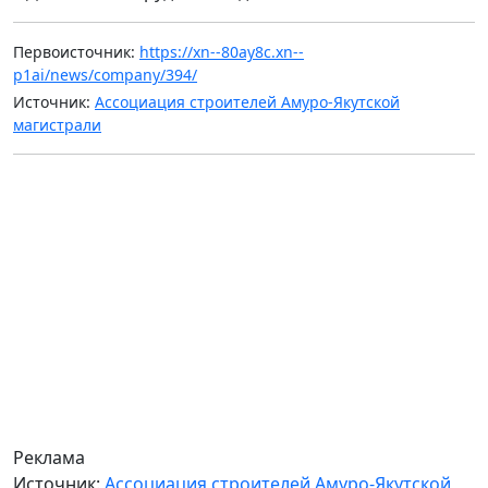
Первоисточник:
https://xn--80ay8c.xn--
p1ai/news/company/394/
Источник:
Ассоциация строителей Амуро-Якутской
магистрали
Реклама
Источник:
Ассоциация строителей Амуро-Якутской