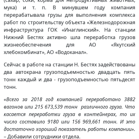
(сахар, соки, корма для непродуктивных животных,
мука) и т. п. В минувшем году компания
перерабатывала грузы для выполнения комплекса
работ по строительству объекта «Железнодорожная
инфраструктура ГОК «Инаглинский». На станции
Нижний Бестях активно шла переработка грузов
жизнеобеспечения для АО «Якутский
хлебокомбинат», АО «Водоканал».
Сейчас в работе на станции Н. Бестях задействованы
два автокрана грузоподъемностью двадцать пять
тонн каждый и два - грузоподъемностью пятьдесят
тонн.
«Всего за 2018 год компанией переработано
3882
вагонов или
215
673,539 т
онн различного груза. Что
касается переработки груза в контейнерах, то их
число составило
9180
или
156 969,661 тонн. И это
достаточно хороший показатель работы компании».
– Добавили сотрудники отдела.