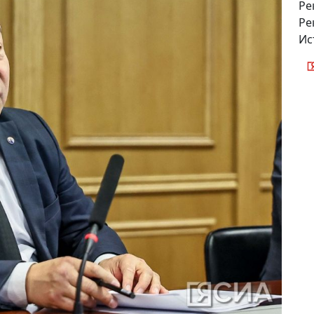
Ре
Ре
Ис