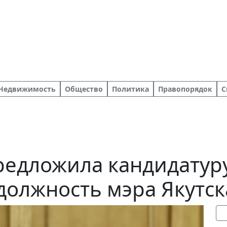
Недвижимость
Общество
Политика
Правопорядок
С
редложила кандидатур
должность мэра Якутск