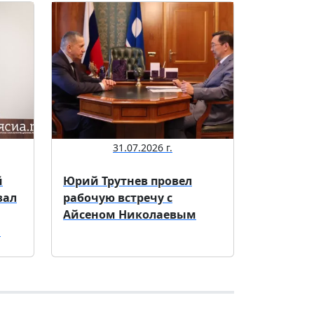
31.07.2026 г.
й
Юрий Трутнев провел
зал
рабочую встречу с
Айсеном Николаевым
.