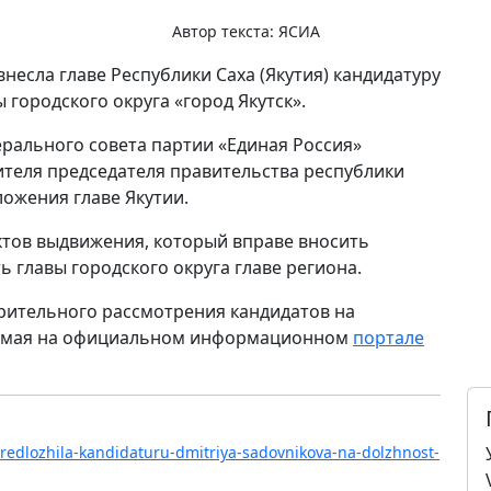
Автор текста:
ЯСИА
внесла главе Республики Саха (Якутия) кандидатуру
городского округа «город Якутск».
ерального совета партии «Единая Россия»
ителя председателя правительства республики
ожения главе Якутии.
ктов выдвижения, который вправе вносить
 главы городского округа главе региона.
ительного рассмотрения кандидатов на
19 мая на официальном информационном
портале
-predlozhila-kandidaturu-dmitriya-sadovnikova-na-dolzhnost-