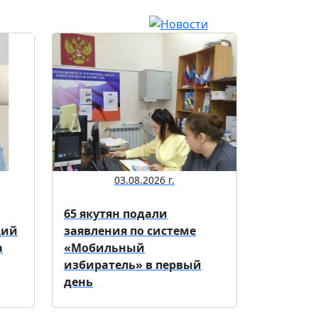
03.08.2026 г.
65 якутян подали
щий
заявления по системе
а
«Мобильный
избиратель» в первый
день