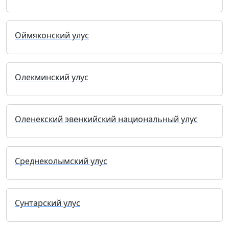
Оймяконский улус
Олекминский улус
Оленекский эвенкийский национальный улус
Среднеколымский улус
Сунтарский улус