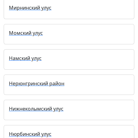
Мирнинский улус
Момский улус
Намский улус
Нерюнгринский район
Нижнеколымский улус
Нюрбинский улус