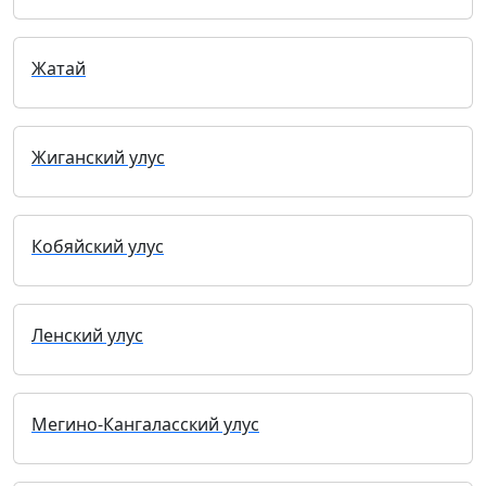
Жатай
Жиганский улус
Кобяйский улус
Ленский улус
Мегино-Кангаласский улус