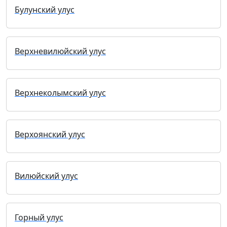
Булунский улус
Верхневилюйский улус
Верхнеколымский улус
Верхоянский улус
Вилюйский улус
Горный улус