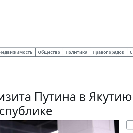
Недвижимость
Общество
Политика
Правопорядок
С
изита Путина в Якутию
спублике