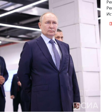
Ре
Ре
Ис