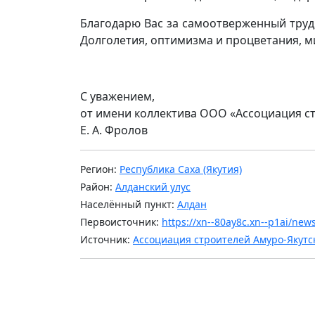
Благодарю Вас за самоотверженный труд,
Долголетия, оптимизма и процветания, м
С уважением,
от имени коллектива ООО «Ассоциация с
Е. А. Фролов
Регион:
Республика Саха (Якутия)
Район:
Алданский улус
Населённый пункт:
Алдан
Первоисточник:
https://xn--80ay8c.xn--p1ai/ne
Источник:
Ассоциация строителей Амуро-Якутс