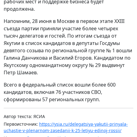
рабочих мест и поддержке бизнеса будет
продолжена.
Напомним, 28 июня в Москве в первом этапе XXIII
съезда партии приняли участие более четырех
тысяч делегатов и гостей. По итогам съезда от
Якутии в список кандидатов в депутаты Госдумы
девятого созыва по региональной группе № 1 вошли
Галина Данчикова и Василий Егоров. Кандидатом по
Якутскому одномандатному округу № 29 выдвинут
Петр Шамаев.
Всего в федеральный список вошли более 600
кандидатов, включая 76 участников СВО,
сформированы 57 региональных групп.
Автор текста: ЯСИА
Первоисточник:
https://ysia.ru/delegatsiya-yakutii-prinyala-
uchastie-v-plenarnom-zasedanii-k-25-letiyu-edinoj-rossii/