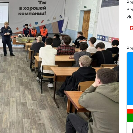
Ре
Ре
Ис
Ре