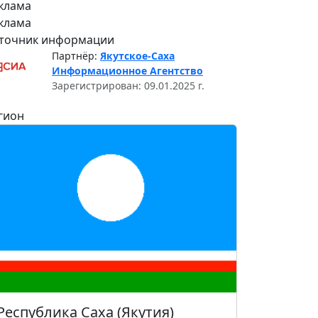
клама
клама
точник информации
Партнёр:
Якутское-Саха
Информационное Агентство
Зарегистрирован: 09.01.2025 г.
гион
Республика Саха (Якутия)