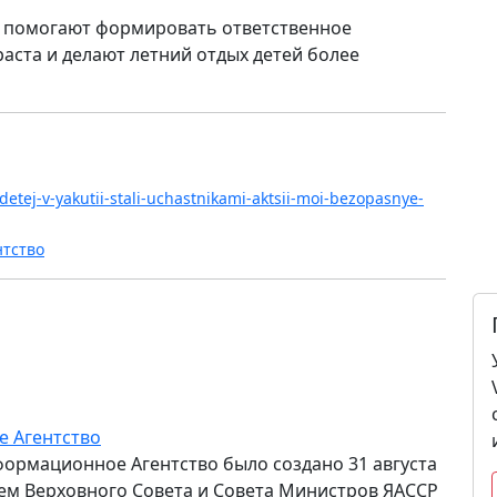
и помогают формировать ответственное
аста и делают летний отдых детей более
-detej-v-yakutii-stali-uchastnikami-aktsii-moi-bezopasnye-
нтство
е Агентство
формационное Агентство было создано 31 августа
ем Верховного Совета и Совета Министров ЯАССР