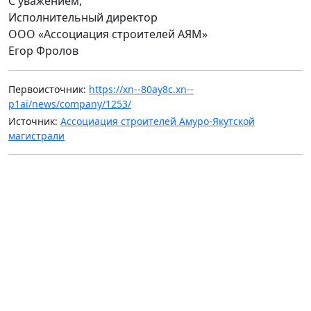
С уважением,
Исполнительный директор
ООО «Ассоциация строителей АЯМ»
Егор Фролов
Первоисточник:
https://xn--80ay8c.xn--
p1ai/news/company/1253/
Источник:
Ассоциация строителей Амуро-Якутской
магистрали