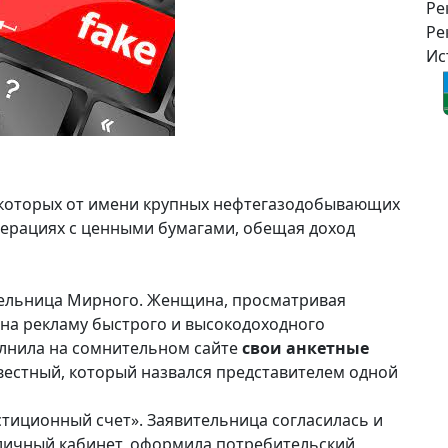
Ре
Ре
Ис
 которых от имени крупных нефтегазодобывающих
перациях с ценными бумагами, обещая доход
ительница Мирного. Женщина, просматривая
 на рекламу быстрого и высокодоходного
олнила на сомнительном сайте
свои анкетные
звестный, который назвался представителем одной
тиционный счет». Заявительница согласилась и
личный кабинет, оформила потребительский