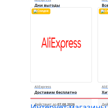
Дни выгоды
Вс
Действует до
07.08.2026
Дей
AliExpress
Ali
Доставим бесплатно
Хи
Действует до
07.08.2026
Дей
Интернет-магазины