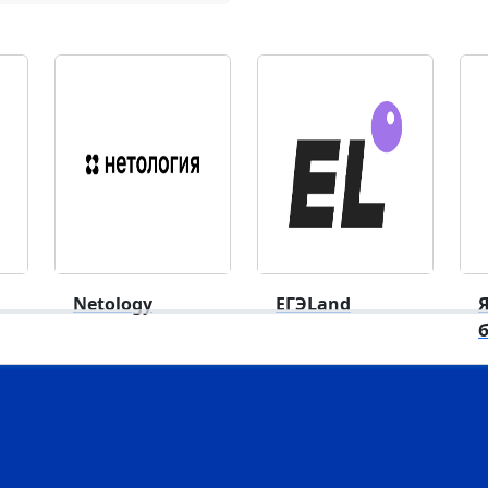
Netology
ЕГЭLand
Я