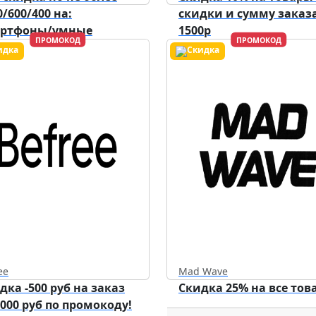
0/600/400 на:
скидки и сумму заказа
артфоны/умные
1500р
ПРОМОКОД
ПРОМОКОД
ройства/аксессуары.
Действует до
31.12.2026
ee
Mad Wave
дка -500 руб на заказ
Скидка 25% на все тов
5000 руб по промокоду!