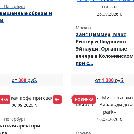
т-Петербург
вышенные образы и
26.09.2026 г.
ки
Москва
Ханс Циммер, Макс
Рихтер и Людовико
Эйнауди. Органные
вечера в Коломенском
при с...
от
800
руб.
от
1 000
руб.
ИНКА
6+
НОВИНКА
06.09.2026 г.
т-Петербург
16.08.2026 г.
ьтская арфа при
чах
Москва