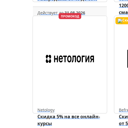
120
см
Действует до
31.08.2026
ПРОМОКОД
уст
Netology
Befr
Скидка 5% на все онлайн-
Ски
курсы
от 