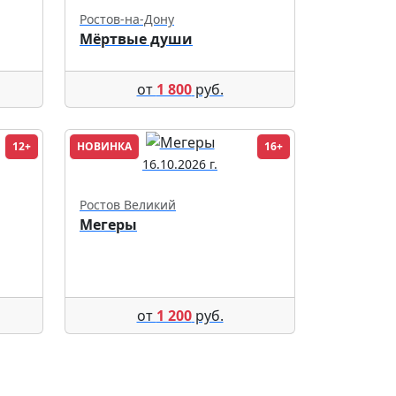
Ростов-на-Дону
Мёртвые души
от
1 800
руб.
12+
НОВИНКА
16+
16.10.2026 г.
Ростов Великий
Мегеры
от
1 200
руб.