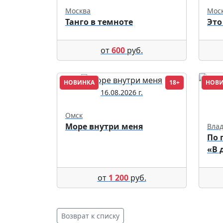
Москва
Мос
Танго в темноте
Это
от
600
руб.
НОВИНКА
18+
НОВ
16.08.2026 г.
Омск
Море внутри меня
Влад
По 
«В 
от
1 200
руб.
Возврат к списку