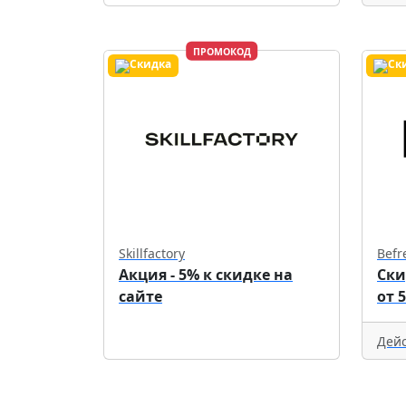
ПРОМОКОД
Skillfactory
Befr
Акция - 5% к скидке на
Ски
сайте
от 
Дейс