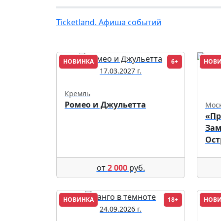
Ticketland. Афиша событий
НОВИНКА
6+
НОВ
17.03.2027 г.
Кремль
Ромео и Джульетта
Мос
«Пр
Зам
Ост
от
2 000
руб.
НОВИНКА
18+
НОВ
24.09.2026 г.