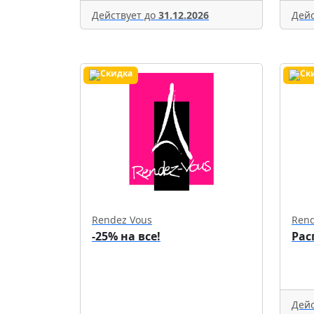
Действует до
31.12.2026
Дейс
Rendez Vous
Rend
-25% на все!
Рас
Дейс