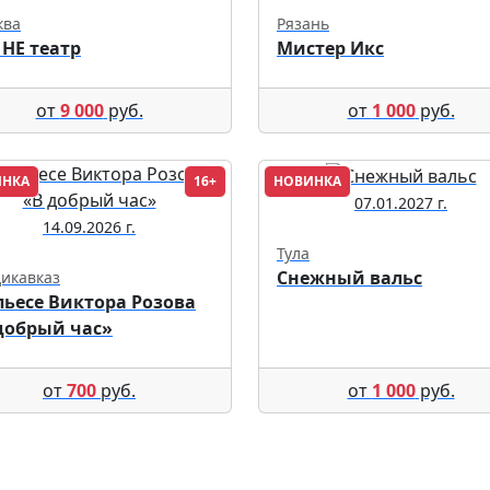
ква
Рязань
 НЕ театр
Мистер Икс
от
9 000
руб.
от
1 000
руб.
ИНКА
16+
НОВИНКА
07.01.2027 г.
14.09.2026 г.
Тула
Снежный вальс
икавказ
пьесе Виктора Розова
добрый час»
от
700
руб.
от
1 000
руб.