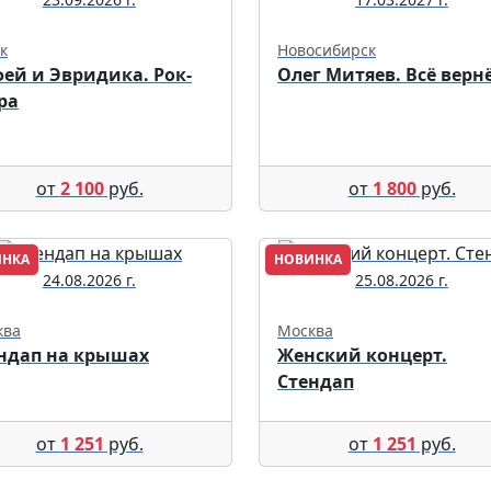
к
Новосибирск
ей и Эвридика. Рок-
Олег Митяев. Всё верн
ра
от
2 100
руб.
от
1 800
руб.
ИНКА
НОВИНКА
24.08.2026 г.
25.08.2026 г.
ква
Москва
ндап на крышах
Женский концерт.
Стендап
от
1 251
руб.
от
1 251
руб.