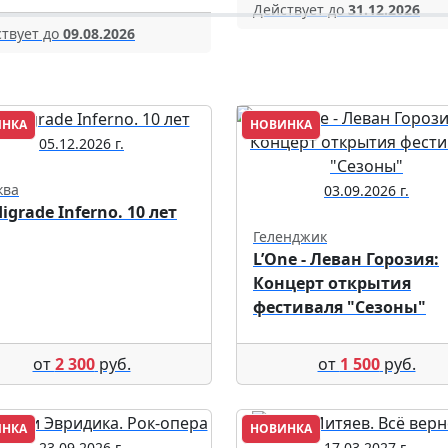
Действует до
31.12.2026
твует до
09.08.2026
ИНКА
НОВИНКА
05.12.2026 г.
ква
03.09.2026 г.
digrade Inferno. 10 лет
Геленджик
L’One - Леван Горозия:
Концерт открытия
фестиваля "Сезоны"
от
2 300
руб.
от
1 500
руб.
ИНКА
НОВИНКА
23.09.2026 г.
17.03.2027 г.