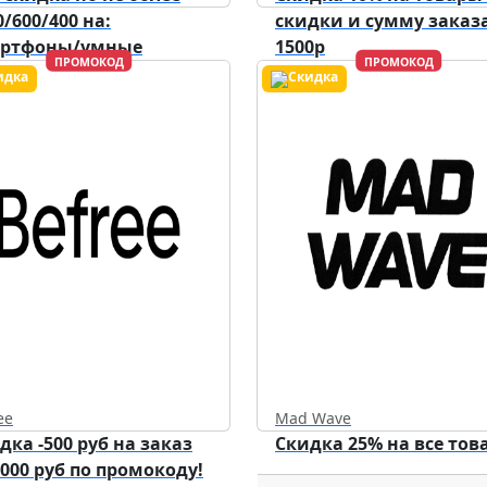
0/600/400 на:
скидки и сумму заказа
артфоны/умные
1500р
ПРОМОКОД
ПРОМОКОД
ройства/аксессуары.
Действует до
31.12.2026
ee
Mad Wave
дка -500 руб на заказ
Скидка 25% на все тов
5000 руб по промокоду!