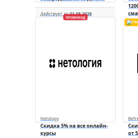
120
см
Действует до
31.08.2026
ПРОМОКОД
уст
Netology
Befr
Скидка 5% на все онлайн-
Ски
курсы
от 