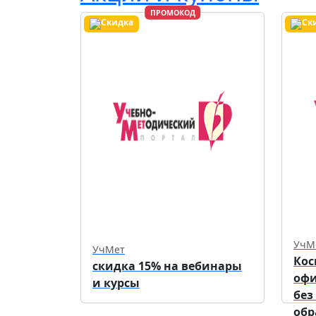
ПРОМОКОД
УчМ
УчМет
Кос
скидка 15% на вебинары
оф
и курсы
без
обр