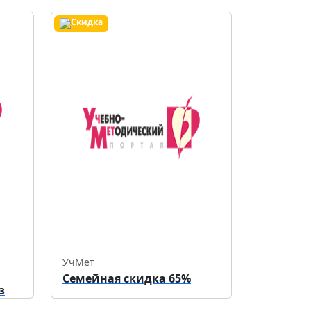
УчМет
Семейная скидка 65%
з