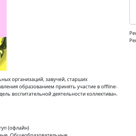
Ре
Ре
ных организаций, завучей, старших
вления образованием принять участие в offline-
ель воспитательной деятельности коллектива».
туп (офлайн)
ые, Общеобразовательные