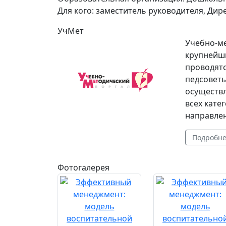
Для кого:
заместитель руководителя, Дир
УчМет
Учебно-ме
крупнейши
проводят
педсоветы
осуществл
всех кате
направлен
Подробн
Фотогалерея