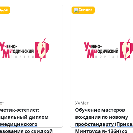
ет
УчМет
метик-эстетист:
Обучение мастеров
ициальный диплом
вождения по новому
 медицинского
профстандарту (Прика
азования со скидкой
Минтруда № 136н) со