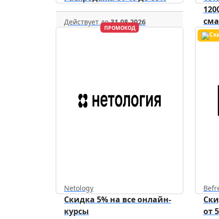
120
см
Действует до
31.08.2026
ПРОМОКОД
уст
Netology
Befr
Скидка 5% на все онлайн-
Ски
курсы
от 