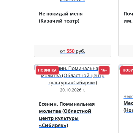
Не покидай меня
Поч
(Казачий театр)
им.
от
550
руб.
НОВИНКА
16+
НОВ
20.10.2026 г.
Чел
Мас
Есенин. Поминальная
(Ho
молитва (Областной
центр культуры
«Сибиряк»)