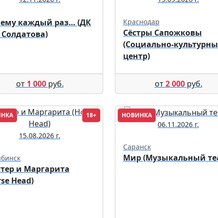
ему каждый раз… (ДК
Краснодар
Сёстры Сапожковы
 Солдатова)
(Социально-культурн
центр)
от
1 000
руб.
от
2 000
руб.
ИНКА
18+
НОВИНКА
06.11.2026 г.
15.08.2026 г.
Саранск
Мир (Музыкальный те
ябинск
тер и Маргарита
rse Head)