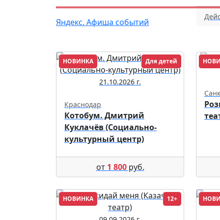
Дейс
Яндекс. Афиша событий
НОВИНКА
Для детей
НОВ
21.10.2026 г.
Санк
Роз
Краснодар
Котобум. Дмитрий
теа
Куклачёв (Социально-
культурный центр)
от
1 800
руб.
НОВИНКА
12+
НОВ
09.09.2026 г.