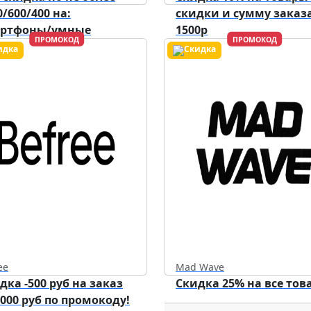
0/600/400 на:
скидки и сумму заказа
артфоны/умные
1500р
ПРОМОКОД
ПРОМОКОД
ройства/аксессуары.
Действует до
31.12.2026
ee
Mad Wave
дка -500 руб на заказ
Скидка 25% на все тов
5000 руб по промокоду!