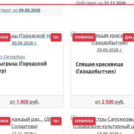
Действует до
31.12.2026
твует до
09.08.2026
ИНКА
16+
НОВИНКА
Для 
30.09.2026 г.
29.09.2026 г.
т-Петербург
ыгрыш (Городской
Спящая красавица
тр)
(Газодобытчик)
от
1 800
руб.
от
2 500
руб.
ИНКА
18+
НОВИНКА
12.11.2026 г.
13.09.2026 г.