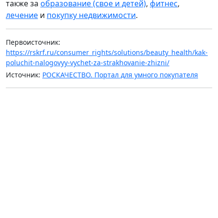
также за
образование (свое и детей)
,
фитнес
,
лечение
и
покупку недвижимости
.
Первоисточник:
https://rskrf.ru/consumer_rights/solutions/beauty_health/kak-
poluchit-nalogovyy-vychet-za-strakhovanie-zhizni/
Источник:
РОСКАЧЕСТВО. Портал для умного покупателя