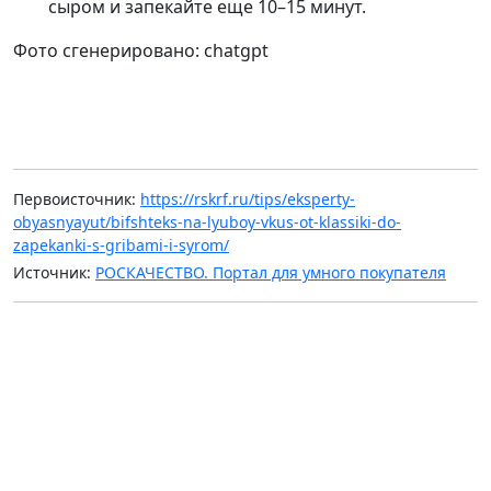
сыром и запекайте еще 10–15 минут.
Фото сгенерировано: chatgpt
Первоисточник:
https://rskrf.ru/tips/eksperty-
obyasnyayut/bifshteks-na-lyuboy-vkus-ot-klassiki-do-
zapekanki-s-gribami-i-syrom/
Источник:
РОСКАЧЕСТВО. Портал для умного покупателя