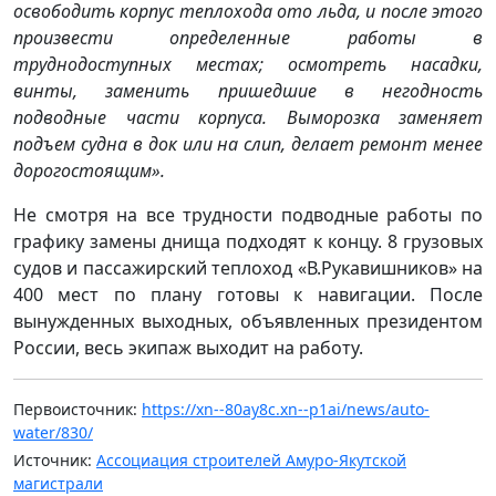
освободить корпус теплохода ото льда, и после этого
произвести определенные работы в
труднодоступных местах; осмотреть насадки,
винты, заменить пришедшие в негодность
подводные части корпуса. Выморозка заменяет
подъем судна в док или на слип, делает ремонт менее
дорогостоящим».
Не смотря на все трудности подводные работы по
графику замены днища подходят к концу. 8 грузовых
судов и пассажирский теплоход «В.Рукавишников» на
400 мест по плану готовы к навигации. После
вынужденных выходных, объявленных президентом
России, весь экипаж выходит на работу.
Первоисточник:
https://xn--80ay8c.xn--p1ai/news/auto-
water/830/
Источник:
Ассоциация строителей Амуро-Якутской
магистрали