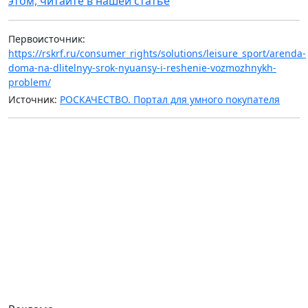
этом, читайте в нашей статье
Первоисточник:
https://rskrf.ru/consumer_rights/solutions/leisure_sport/arenda-
doma-na-dlitelnyy-srok-nyuansy-i-reshenie-vozmozhnykh-
problem/
Источник:
РОСКАЧЕСТВО. Портал для умного покупателя