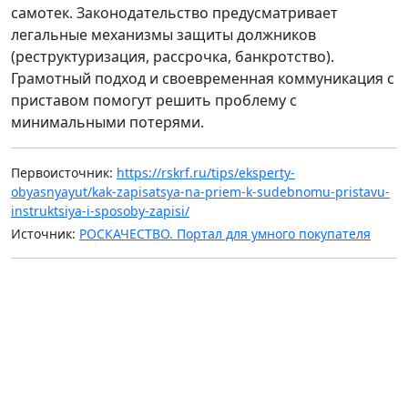
самотек. Законодательство предусматривает
легальные механизмы защиты должников
(реструктуризация, рассрочка, банкротство).
Грамотный подход и своевременная коммуникация с
приставом помогут решить проблему с
минимальными потерями.
Первоисточник:
https://rskrf.ru/tips/eksperty-
obyasnyayut/kak-zapisatsya-na-priem-k-sudebnomu-pristavu-
instruktsiya-i-sposoby-zapisi/
Источник:
РОСКАЧЕСТВО. Портал для умного покупателя