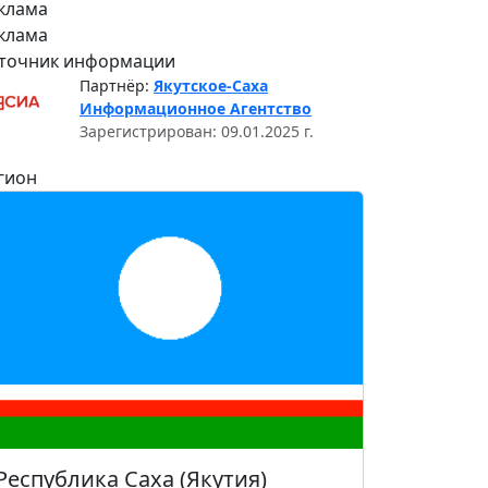
клама
клама
точник информации
Партнёр:
Якутское-Саха
Информационное Агентство
Зарегистрирован: 09.01.2025 г.
гион
Республика Саха (Якутия)