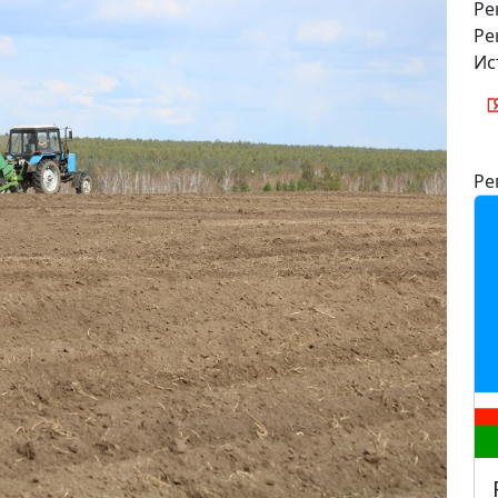
Ре
Ре
Ис
Ре