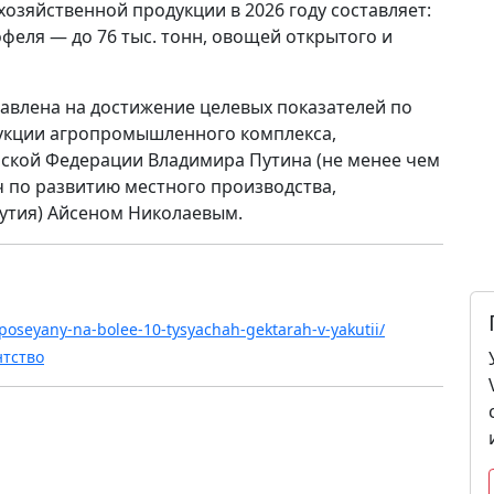
озяйственной продукции в 2026 году составляет:
офеля — до 76 тыс. тонн, овощей открытого и
авлена на достижение целевых показателей по
укции агропромышленного комплекса,
йской Федерации Владимира Путина (не менее чем
ач по развитию местного производства,
кутия) Айсеном Николаевым.
y-poseyany-na-bolee-10-tysyachah-gektarah-v-yakutii/
нтство