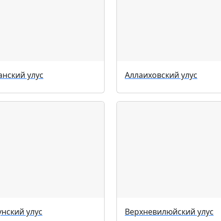
анский улус
Аллаиховский улус
унский улус
Верхневилюйский улус