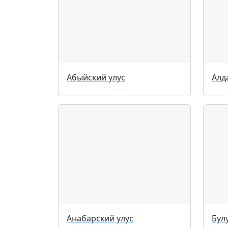
Абыйский улус
Алд
Анабарский улус
Бул