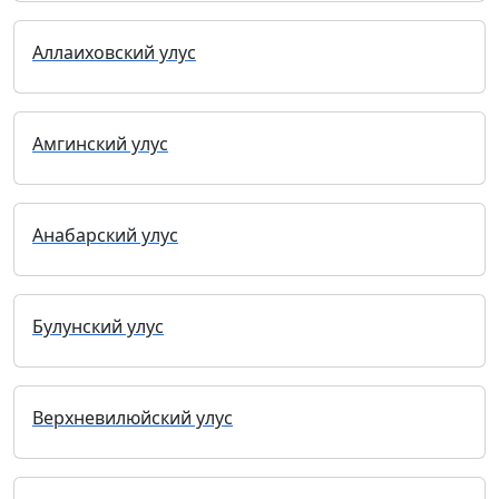
Аллаиховский улус
Амгинский улус
Анабарский улус
Булунский улус
Верхневилюйский улус