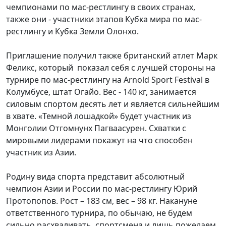
чемпионами по мас-рестлингу в своих странах,
также они - участники этапов Кубка мира по мас-
рестлингу и Кубка Земли Олонхо.
Приглашение получил также британский атлет Марк
Феликс, который показал себя с лучшей стороны на
турнире по мас-рестлингу на Arnold Sport Festival в
Колумбусе, штат Огайо. Вес - 140 кг, занимается
силовым спортом десять лет и является сильнейшим
в хвате. «Темной лошадкой» будет участник из
Монголии Отгомнунх Пагваасурен. Схватки с
мировыми лидерами покажут на что способен
участник из Азии.
Родину вида спорта представит абсолютный
чемпион Азии и России по мас-рестлингу Юрий
Протопопов. Рост – 183 см, вес – 98 кг. Накануне
ответственного турнира, по обычаю, не будем
сильно расхваливать спортсмена и лишь пожелаем