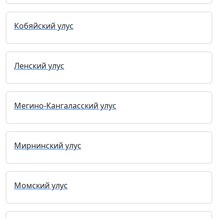
Кобяйский улус
Ленский улус
Мегино-Кангаласский улус
Мирнинский улус
Момский улус