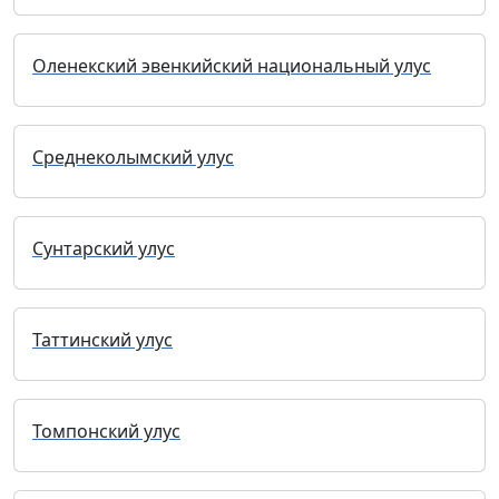
Оленекский эвенкийский национальный улус
Среднеколымский улус
Сунтарский улус
Таттинский улус
Томпонский улус