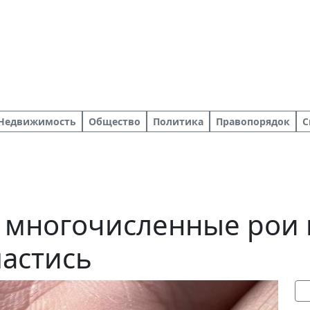
Недвижимость
Общество
Политика
Правопорядок
С
 многочисленные рои 
пастись