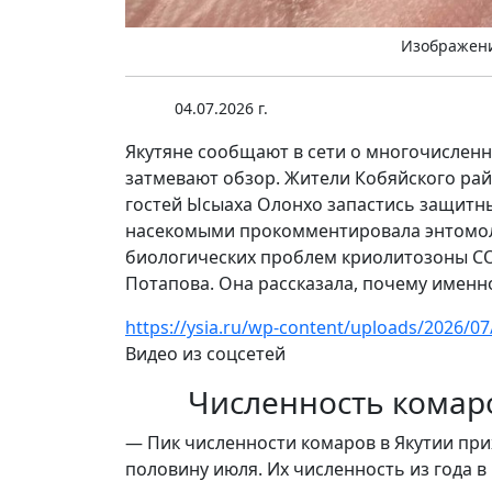
Изображен
04.07.2026 г.
Якутяне сообщают в сети о многочислен
затмевают обзор. Жители Кобяйского рай
гостей Ысыаха Олонхо запастись защитн
насекомыми прокомментировала энтомоло
биологических проблем криолитозоны СО
Потапова. Она рассказала, почему именно
https://ysia.ru/wp-content/uploads/2026/
Видео из соцсетей
Численность комаро
— Пик численности комаров в Якутии при
половину июля. Их численность из года в 