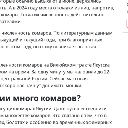
оторые обычно высыхают в июне, держались
. А в 2024 году места откладки из яиц, напротив,
ь комары. Тогда их численность действительно
зателями.
ю численность комаров. По литературным данным
едыдущий и текущий годы, при благоприятных
о в этом году, поэтому возникает высокая
ленности комаров на Вилюйском тракте Якутска
м на время. За одну минуту мы наловили до 22-
 центральной Якутии. Сейчас массовая
и скоро нас начнут донимать мошки.
тии много комаров?
осущих комарах Якутии. Даже путешественники
ом множестве комаров. Это связано с тем, что в
рах, болотах и особенно во временных эфемерных