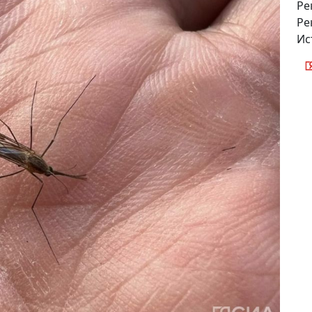
Ре
Ре
Ис