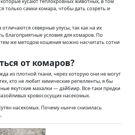
 которые кусают теплокровных животных, в том
я только самки комара, чтобы дать созреть и
тличаются северные улусы, так как на их
ть благоприятные условия для комаров. По
и тем же методом кошения можно насчитать сотни
ться от комаров?
да из плотной ткани, через которую они не могут
тех, кто не любит химические репелленты, я бы
ые якутские махалки — дэйбиир. Все-таки предки
 назойливых кровососущих насекомых.
кутян насекомых. Почему нынче снизилась
ь
.