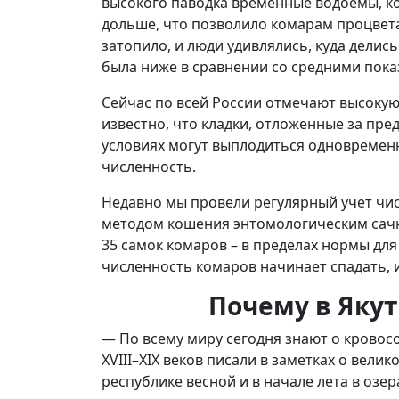
высокого паводка временные водоемы, к
дольше, что позволило комарам процветать
затопило, и люди удивлялись, куда делис
была ниже в сравнении со средними пока
Сейчас по всей России отмечают высоку
известно, что кладки, отложенные за пр
условиях могут выплодиться одновременн
численность.
Недавно мы провели регулярный учет чис
методом кошения энтомологическим сачко
35 самок комаров – в пределах нормы для
численность комаров начинает спадать, 
Почему в Яку
— По всему миру сегодня знают о кровос
XVIII–XIX веков писали в заметках о велик
республике весной и в начале лета в озе