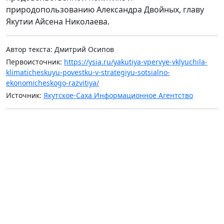
природопользованию
Александра Двойных,
главу
Якутии
Айсена Николаева.
Автор текста: Дмитрий Осипов
Первоисточник:
https://ysia.ru/yakutiya-vpervye-vklyuchila-
klimaticheskuyu-povestku-v-strategiyu-sotsialno-
ekonomicheskogo-razvitiya/
Источник:
Якутское-Саха Информационное Агентство