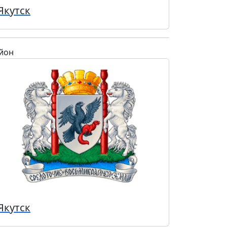
Якутск
йон
Якутск