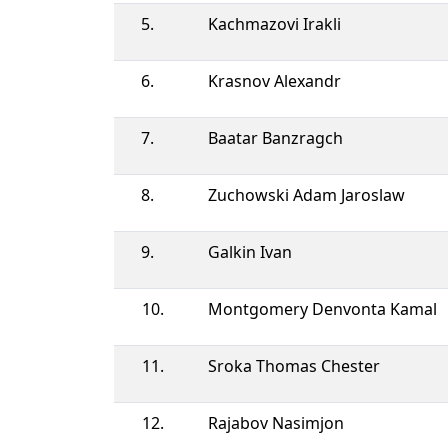
5.
Kachmazovi Irakli
6.
Krasnov Alexandr
7.
Baatar Banzragch
8.
Zuchowski Adam Jaroslaw
9.
Galkin Ivan
10.
Montgomery Denvonta Kamal
11.
Sroka Thomas Chester
12.
Rajabov Nasimjon