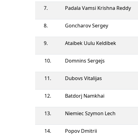
7.
Padala Vamsi Krishna Reddy
8.
Goncharov Sergey
9.
Ataibek Uulu Keldibek
10.
Domnins Sergejs
11.
Dubovs Vitalijas
12.
Batdorj Namkhai
13.
Niemiec Szymon Lech
14.
Popov Dmitrii