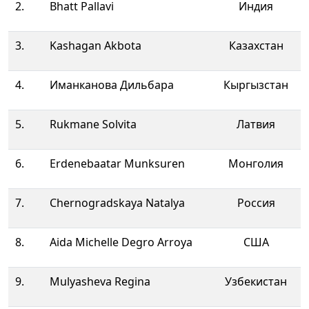
2.
Bhatt Pallavi
Индия
3.
Kashagan Akbota
Казахстан
4.
Иманканова Дильбара
Кыргызстан
5.
Rukmane Solvita
Латвия
6.
Erdenebaatar Munksuren
Монголия
7.
Chernogradskaya Natalya
Россия
8.
Aida Michelle Degro Arroya
США
9.
Mulyasheva Regina
Узбекистан