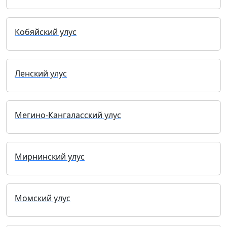
Кобяйский улус
Ленский улус
Мегино-Кангаласский улус
Мирнинский улус
Момский улус