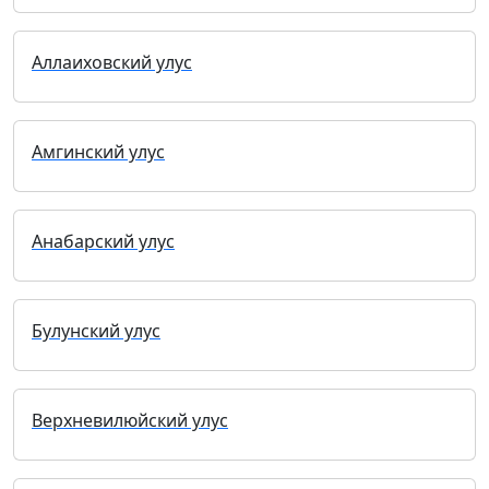
Аллаиховский улус
Амгинский улус
Анабарский улус
Булунский улус
Верхневилюйский улус