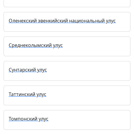
Оленекский эвенкийский национальный улус
Среднеколымский улус
Сунтарский улус
Таттинский улус
Томпонский улус