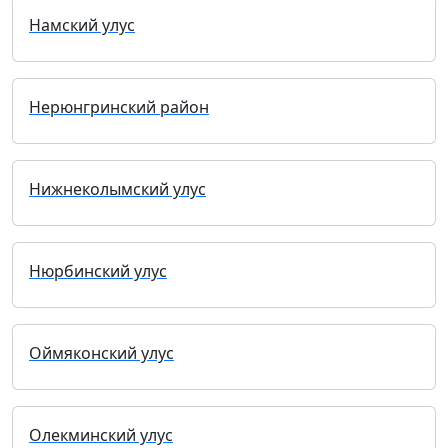
Намский улус
Нерюнгринский район
Нижнеколымский улус
Нюрбинский улус
Оймяконский улус
Олекминский улус