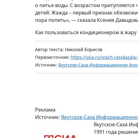
о питье воды. С возрастом притупляется 
детей. Жажда – первый признак обезвож
пора попить», — сказала Ксения Давыдов
Как пользоваться кондиционером в жару 
Автор текста: Николай Борисов
Первоисточник:
https://ysia.ru/vrach-rasskazala
Источник:
Якутское-Саха Информационное Аге
Реклама
Источник:
Якутское-Саха Информационно
Якутское-Саха Ин
1991 года решени