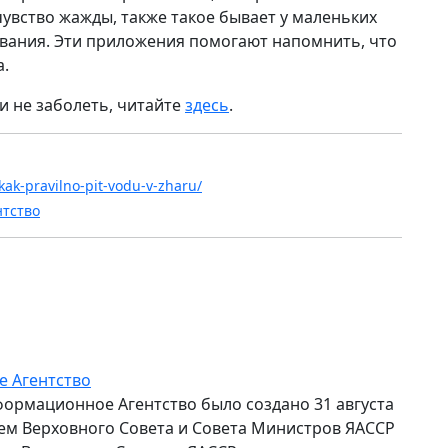
чувство жажды, также такое бывает у маленьких
ивания. Эти приложения помогают напомнить, что
а.
и не заболеть, читайте
здесь
.
-kak-pravilno-pit-vodu-v-zharu/
нтство
е Агентство
формационное Агентство было создано 31 августа
ем Верховного Совета и Совета Министров ЯАССР