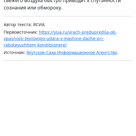
свежего воздуха быстро приводит к спутанности
сознания или обмороку.
Автор текста: ЯСИА
Первоисточник:
https://ysia.ru/vrach-predupredila-ob-
opasnosti-teplovogo-udara-v-mashine-dazhe-pri-
rabotayushhem-konditsionere/
Источник:
Якутское-Саха Информационное Агентство