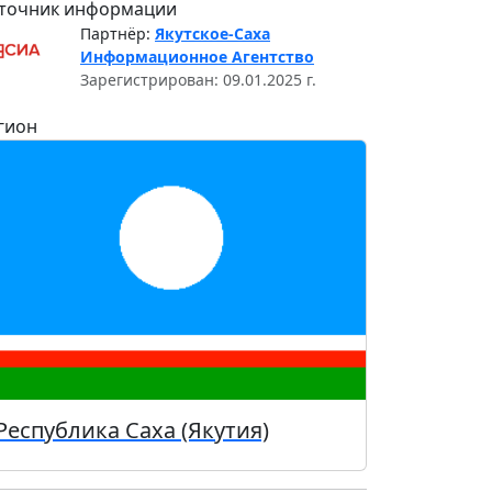
точник информации
Партнёр:
Якутское-Саха
Информационное Агентство
Зарегистрирован: 09.01.2025 г.
гион
Республика Саха (Якутия)