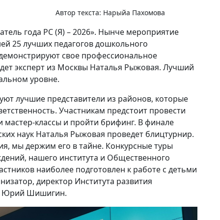
Автор текста:
Нарыйа Пахомова
атель года РС (Я) – 2026». Нынче мероприятие
дней 25 лучших педагогов дошкольного
родемонстрируют свое профессиональное
дет эксперт из Москвы Наталья Рыжовая. Лучший
альном уровне.
вуют лучшие представители из районов, которые
тветственность. Участникам предстоит провести
и мастер-классы и пройти брифинг. В финале
ских наук Наталья Рыжовая проведет блицтурнир.
ия, мы держим его в тайне. Конкурсные туры
дений, нашего института и Общественного
частников наиболее подготовлен к работе с детьми
ганизатор, директор Института развития
и Юрий Шишигин.