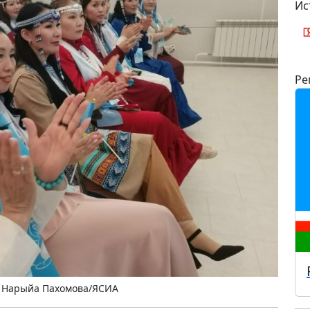
Ис
Ре
 Нарыйа Пахомова/ЯСИА