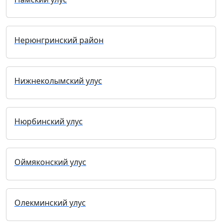
Нерюнгринский район
Нижнеколымский улус
Нюрбинский улус
Оймяконский улус
Олекминский улус