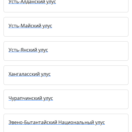
Усть-Алданский улус
Усть-Майский улус
Усть-Янский улус
Хангаласский улус
Чурапчинский улус
Эвено-Бытантайский Национальный улус