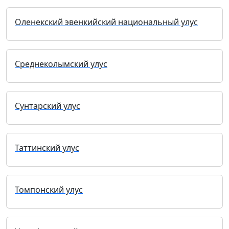
Оленекский эвенкийский национальный улус
Среднеколымский улус
Сунтарский улус
Таттинский улус
Томпонский улус