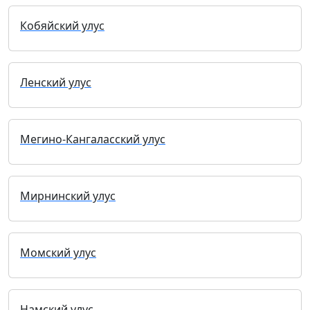
Кобяйский улус
Ленский улус
Мегино-Кангаласский улус
Мирнинский улус
Момский улус
Намский улус