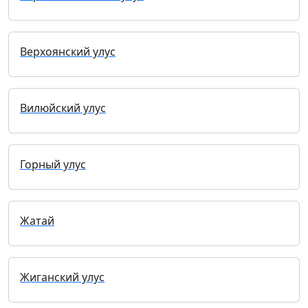
Верхоянский улус
Вилюйский улус
Горный улус
Жатай
Жиганский улус