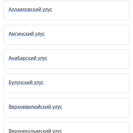
Аллаиховский улус
Амгинский улус
Анабарский улус
Булунский улус
Верхневилюйский улус
Верхнеколымский улус