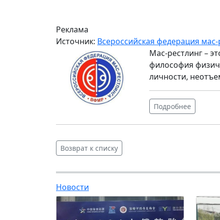
Реклама
Источник:
Всероссийская федерация мас-
Мас-рестлинг – э
философия физиче
личности, неотъе
Подробнее
Возврат к списку
Новости