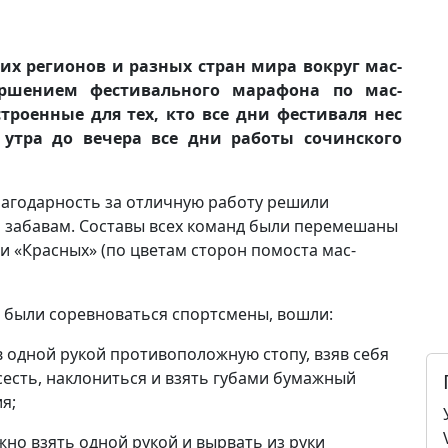
их регионов и разных стран мира вокруг мас-
ершением фестивального марафона по мас-
строенные для тех, кто все дни фестиваля нес
 утра до вечера все дни работы сочинского
агодарность за отличную работу решили
м забавам. Составы всех команд были перемешаны
 и «Красных» (по цветам сторон помоста мас-
 были соревноваться спортсмены, вошли:
ив одной рукой противоположную стопу, взяв себя
сесть, наклониться и взять губами бумажный
я;
жно взять одной рукой и вырвать из руки