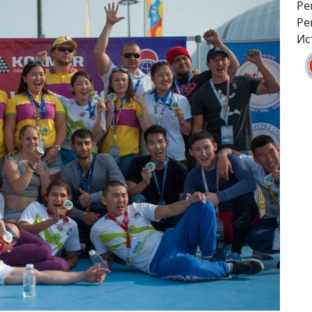
Ре
Ре
Ис