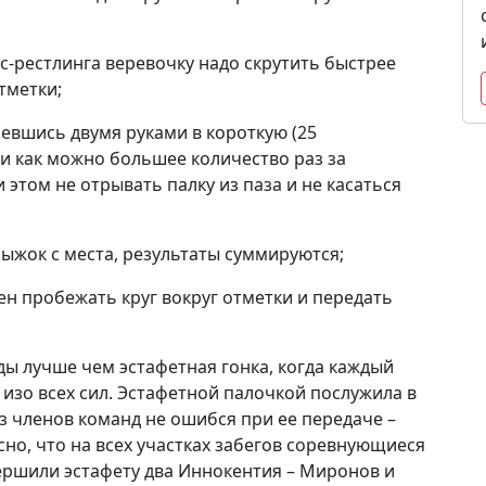
ас-рестлинга веревочку надо скрутить быстрее
тметки;
ревшись двумя руками в короткую (25
си как можно большее количество раз за
этом не отрывать палку из паза и не касаться
рыжок с места, результаты суммируются;
ен пробежать круг вокруг отметки и передать
ды лучше чем эстафетная гонка, когда каждый
изо всех сил. Эстафетной палочкой послужила в
из членов команд не ошибся при ее передаче –
но, что на всех участках забегов соревнующиеся
вершили эстафету два Иннокентия – Миронов и