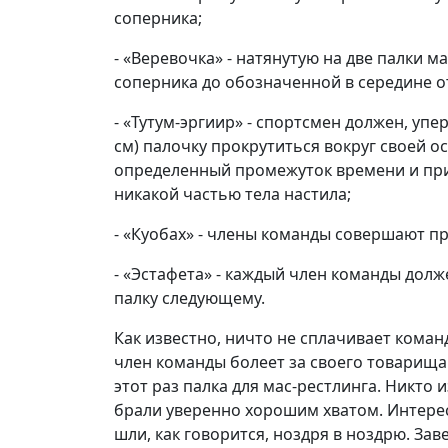
соперника;
- «Веревочка» - натянутую на две палки м
соперника до обозначенной в середине о
- «Тутум-эргиир» - спортсмен должен, упе
см) палочку прокрутиться вокруг своей о
определенный промежуток времени и при 
никакой частью тела настила;
- «Куобах» - члены команды совершают п
- «Эстафета» - каждый член команды долж
палку следующему.
Как известно, ничто не сплачивает коман
член команды болеет за своего товарища 
этот раз палка для мас-рестлинга. Никто 
брали уверенно хорошим хватом. Интерес
шли, как говорится, ноздря в ноздрю. За