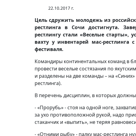
22.10.2017 г.
Цель сдружить молодежь из российск
рестлинга в Сочи достигнута. Зав
рестлингу стали «Веселые старты», у
вахту у инвентарей мас-рестлинга с
фестиваля.
Командиры континентальных команд в бл
провести веселые состязания по якутски
и разделены на две команды – на «Синих»
рестлинга).
В перечень дисциплин, в которых должны
- «Прорубь» - стоя на одной ноге, захват
за ухо противоположной рукой, надо при
стаканчик и «выпить», не теряя равновеси
- «Отними рыбу» - палку мас-рестлинга ну