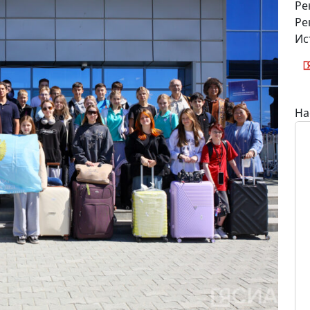
Ре
Ре
Ис
На