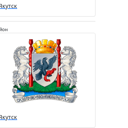
Якутск
йон
Якутск