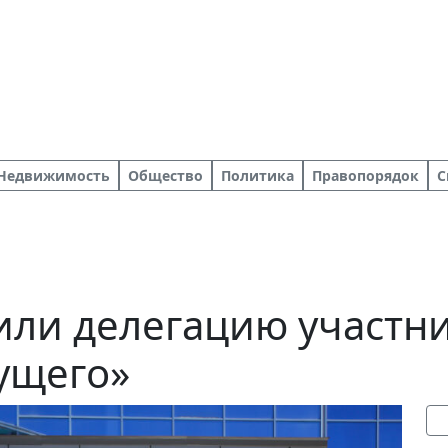
Недвижимость
Общество
Политика
Правопорядок
С
тили делегацию участн
ущего»