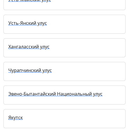
Усть-Янский улус
Хангаласский улус
Чурапчинский улус
Эвено-Бытантайский Национальный улус
Якутск