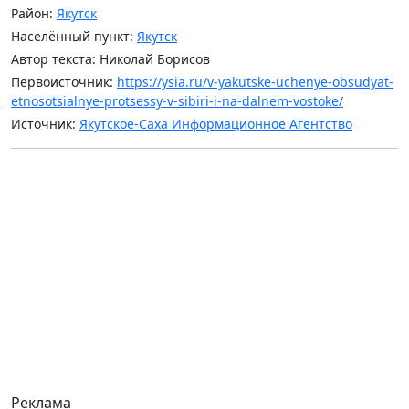
Район:
Якутск
Населённый пункт:
Якутск
Автор текста: Николай Борисов
Первоисточник:
https://ysia.ru/v-yakutske-uchenye-obsudyat-
etnosotsialnye-protsessy-v-sibiri-i-na-dalnem-vostoke/
Источник:
Якутское-Саха Информационное Агентство
Реклама