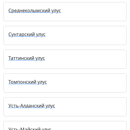
Среднеколымский улус
Сунтарский улус
Таттинский улус
Томпонский улус
Усть-Алданский улус
Усть-Майский улус