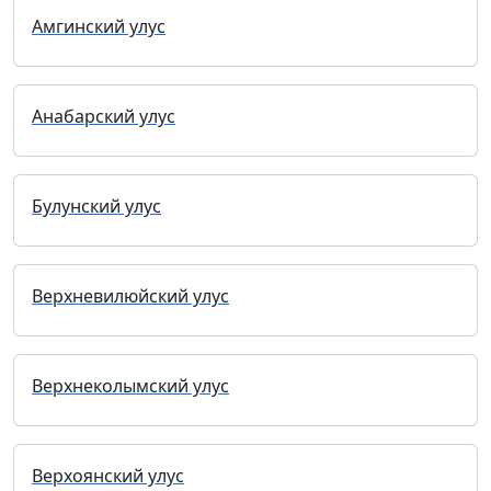
Амгинский улус
Анабарский улус
Булунский улус
Верхневилюйский улус
Верхнеколымский улус
Верхоянский улус