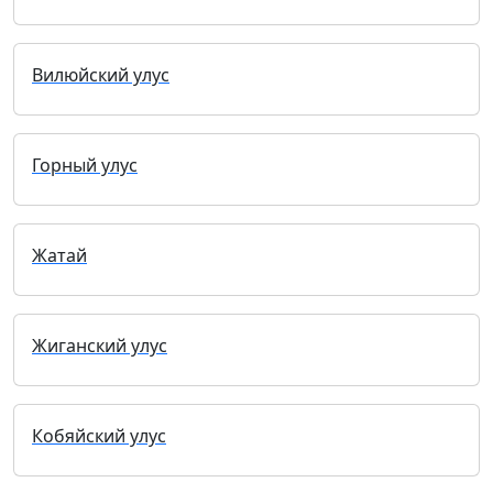
Вилюйский улус
Горный улус
Жатай
Жиганский улус
Кобяйский улус