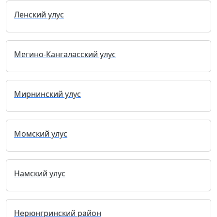
Ленский улус
Мегино-Кангаласский улус
Мирнинский улус
Момский улус
Намский улус
Нерюнгринский район