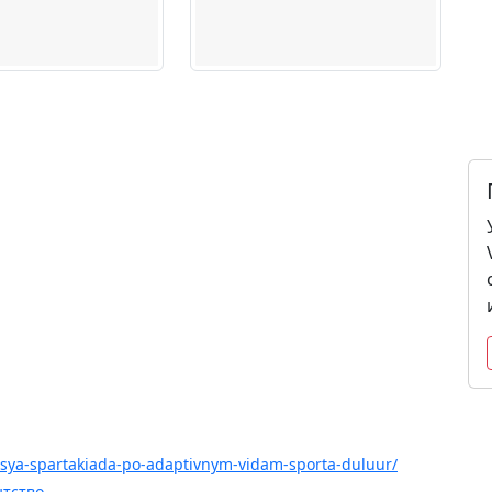
oitsya-spartakiada-po-adaptivnym-vidam-sporta-duluur/
нтство