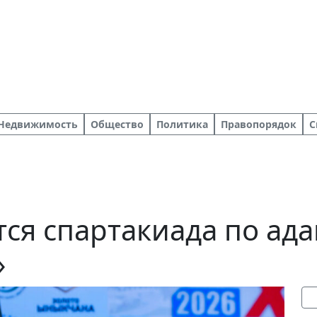
Недвижимость
Общество
Политика
Правопорядок
С
ится спартакиада по а
»