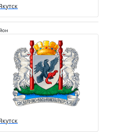
Якутск
йон
Якутск