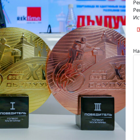
Ре
Ре
Ис
На