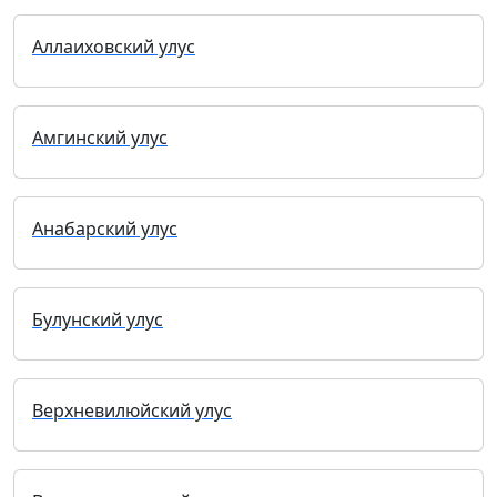
Аллаиховский улус
Амгинский улус
Анабарский улус
Булунский улус
Верхневилюйский улус