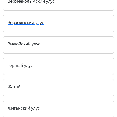
Верхнеколымский улус
Верхоянский улус
Вилюйский улус
Горный улус
Жатай
Жиганский улус