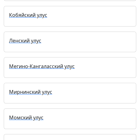
Кобяйский улус
Ленский улус
Мегино-Кангаласский улус
Мирнинский улус
Момский улус