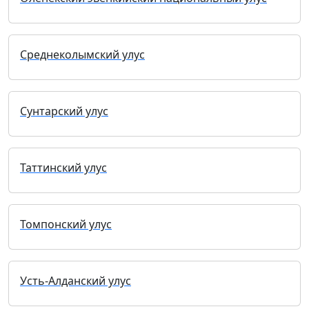
Среднеколымский улус
Сунтарский улус
Таттинский улус
Томпонский улус
Усть-Алданский улус