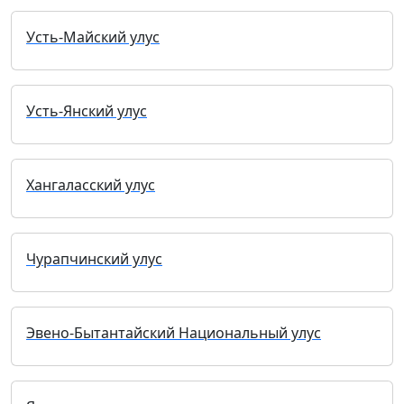
Усть-Майский улус
Усть-Янский улус
Хангаласский улус
Чурапчинский улус
Эвено-Бытантайский Национальный улус