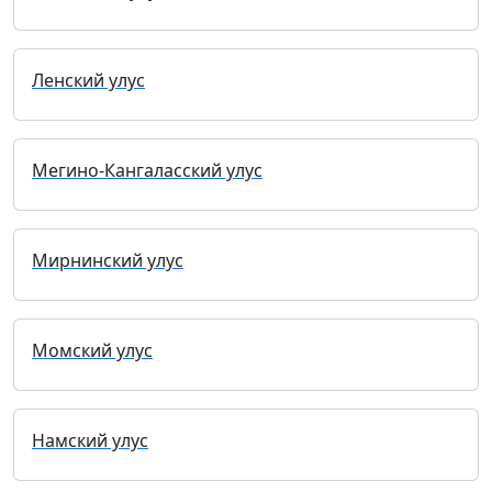
Ленский улус
Мегино-Кангаласский улус
Мирнинский улус
Момский улус
Намский улус