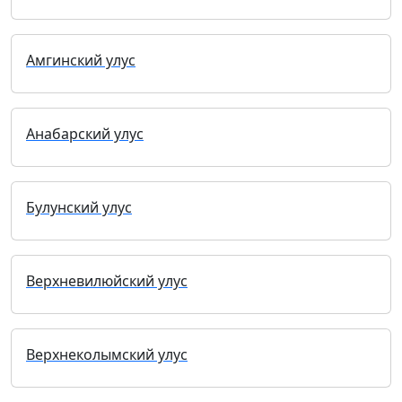
Амгинский улус
Анабарский улус
Булунский улус
Верхневилюйский улус
Верхнеколымский улус