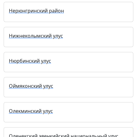
Нерюнгринский район
Нижнеколымский улус
Нюрбинский улус
Оймяконский улус
Олекминский улус
Оленекский эвенкийский национальный улус