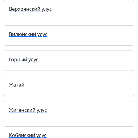
Верхоянский улус
Вилюйский улус
Горный улус
Жатай
Жиганский улус
Кобяйский улус