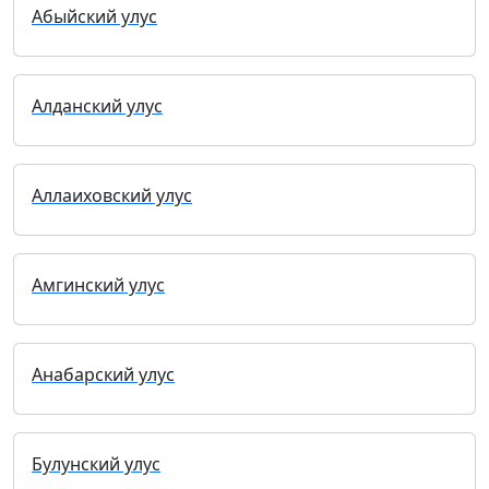
Абыйский улус
Алданский улус
Аллаиховский улус
Амгинский улус
Анабарский улус
Булунский улус