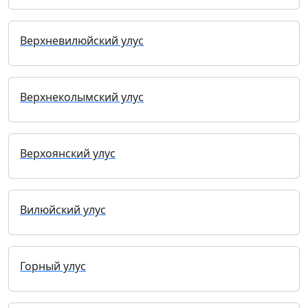
Верхневилюйский улус
Верхнеколымский улус
Верхоянский улус
Вилюйский улус
Горный улус