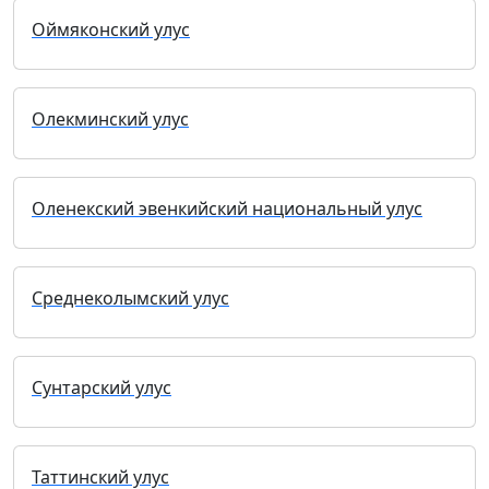
Оймяконский улус
Олекминский улус
Оленекский эвенкийский национальный улус
Среднеколымский улус
Сунтарский улус
Таттинский улус