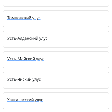
Томпонский улус
Усть-Алданский улус
Усть-Майский улус
Усть-Янский улус
Хангаласский улус