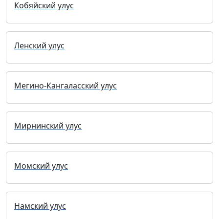
Кобяйский улус
Ленский улус
Мегино-Кангаласский улус
Мирнинский улус
Момский улус
Намский улус