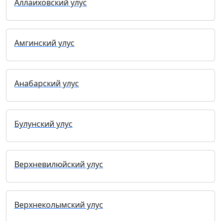
Аллаиховский улус
Амгинский улус
Анабарский улус
Булунский улус
Верхневилюйский улус
Верхнеколымский улус