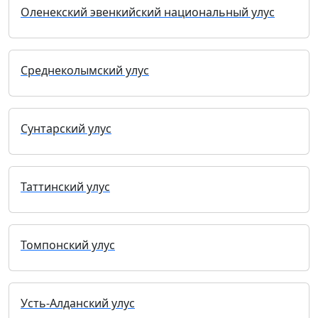
Оленекский эвенкийский национальный улус
Среднеколымский улус
Сунтарский улус
Таттинский улус
Томпонский улус
Усть-Алданский улус