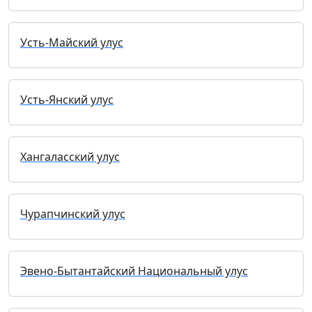
Усть-Майский улус
Усть-Янский улус
Хангаласский улус
Чурапчинский улус
Эвено-Бытантайский Национальный улус