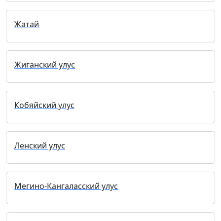
Жатай
Жиганский улус
Кобяйский улус
Ленский улус
Мегино-Кангаласский улус