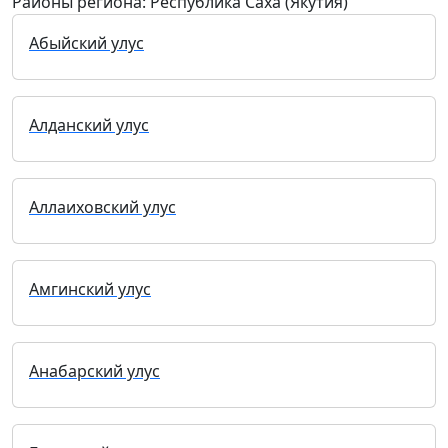
Районы региона: Республика Саха (Якутия)
Абыйский улус
Алданский улус
Аллаиховский улус
Амгинский улус
Анабарский улус