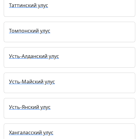
Таттинский улус
Томпонский улус
Усть-Алданский улус
Усть-Майский улус
Усть-Янский улус
Хангаласский улус