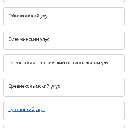
Оймяконский улус
Олекминский улус
Оленекский эвенкийский национальный улус
Среднеколымский улус
Сунтарский улус