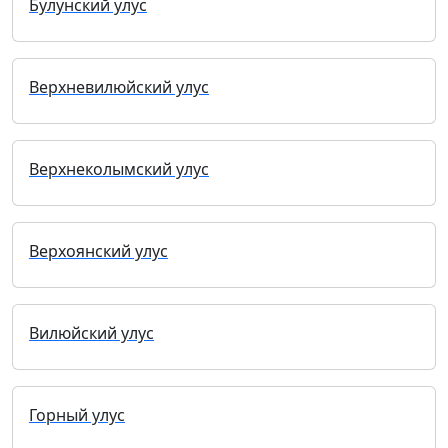
Булунский улус
Верхневилюйский улус
Верхнеколымский улус
Верхоянский улус
Вилюйский улус
Горный улус