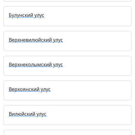
Булунский улус
Верхневилюйский улус
Верхнеколымский улус
Верхоянский улус
Вилюйский улус