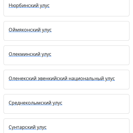
Нюрбинский улус
Оймяконский улус
Олекминский улус
Оленекский эвенкийский национальный улус
Среднеколымский улус
Сунтарский улус