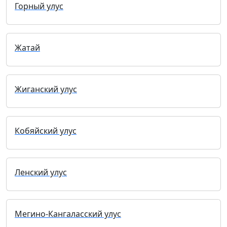
Горный улус
Жатай
Жиганский улус
Кобяйский улус
Ленский улус
Мегино-Кангаласский улус