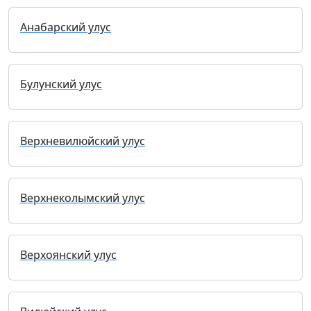
Анабарский улус
Булунский улус
Верхневилюйский улус
Верхнеколымский улус
Верхоянский улус