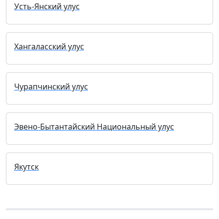
Усть-Янский улус
Хангаласский улус
Чурапчинский улус
Эвено-Бытантайский Национальный улус
Якутск