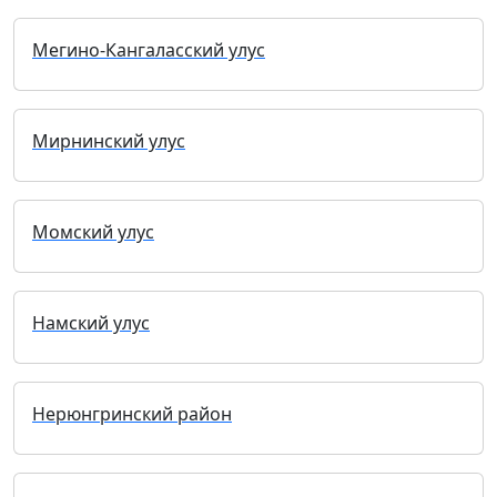
Мегино-Кангаласский улус
Мирнинский улус
Момский улус
Намский улус
Нерюнгринский район