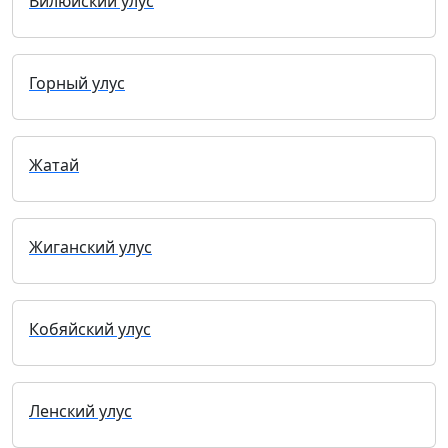
Вилюйский улус
Горный улус
Жатай
Жиганский улус
Кобяйский улус
Ленский улус