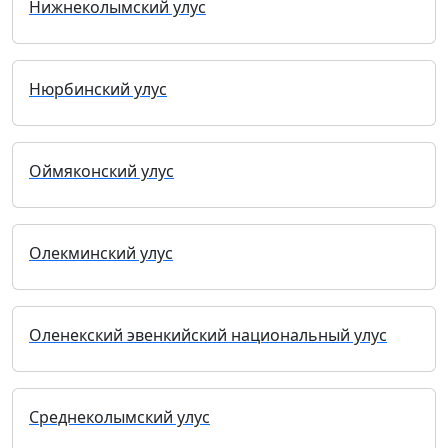
Нижнеколымский улус
Нюрбинский улус
Оймяконский улус
Олекминский улус
Оленекский эвенкийский национальный улус
Среднеколымский улус