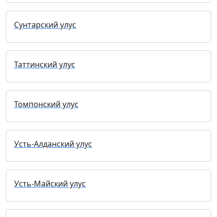
Сунтарский улус
Таттинский улус
Томпонский улус
Усть-Алданский улус
Усть-Майский улус