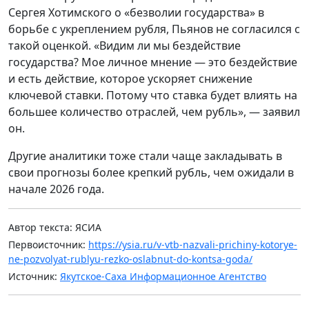
Сергея Хотимского о «безволии государства» в
борьбе с укреплением рубля, Пьянов не согласился с
такой оценкой. «Видим ли мы бездействие
государства? Мое личное мнение — это бездействие
и есть действие, которое ускоряет снижение
ключевой ставки. Потому что ставка будет влиять на
большее количество отраслей, чем рубль», — заявил
он.
Другие аналитики тоже стали чаще закладывать в
свои прогнозы более крепкий рубль, чем ожидали в
начале 2026 года.
Автор текста: ЯСИА
Первоисточник:
https://ysia.ru/v-vtb-nazvali-prichiny-kotorye-
ne-pozvolyat-rublyu-rezko-oslabnut-do-kontsa-goda/
Источник:
Якутское-Саха Информационное Агентство