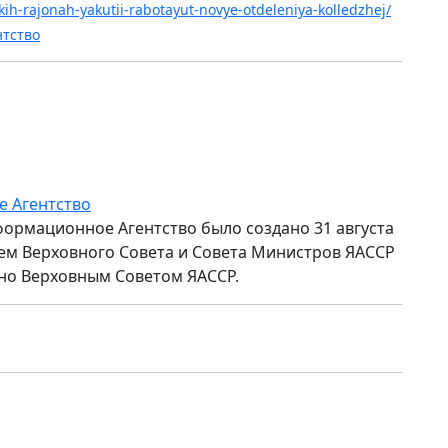
skih-rajonah-yakutii-rabotayut-novye-otdeleniya-kolledzhej/
нтство
е Агентство
формационное Агентство было создано 31 августа
ем Верховного Совета и Совета Министров ЯАССР
но Верховным Советом ЯАССР.