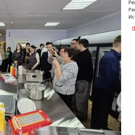
Ре
Ре
Ис