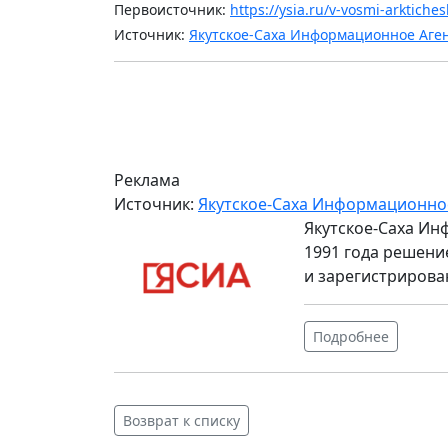
Первоисточник:
https://ysia.ru/v-vosmi-arktiche
Источник:
Якутское-Саха Информационное Аге
Реклама
Источник:
Якутское-Саха Информационно
Якутское-Саха Ин
1991 года решени
и зарегистрирова
Подробнее
Возврат к списку