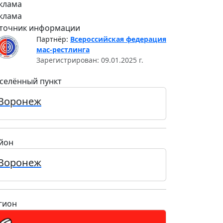
клама
клама
точник информации
Партнёр:
Всероссийская федерация
мас-рестлинга
Зарегистрирован: 09.01.2025 г.
селённый пункт
Воронеж
йон
Воронеж
гион