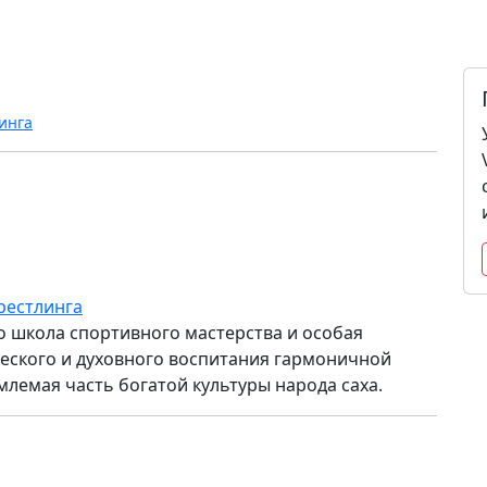
инга
рестлинга
то школа спортивного мастерства и особая
ского и духовного воспитания гармоничной
млемая часть богатой культуры народа саха.