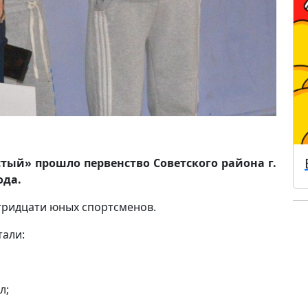
стый» прошло первенство Советского района г.
ода.
тридцати юных спортсменов.
тали:
л;