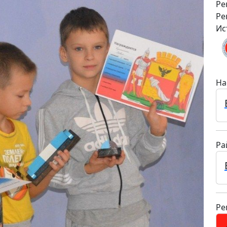
Ре
Ре
Ис
На
Ра
Ре