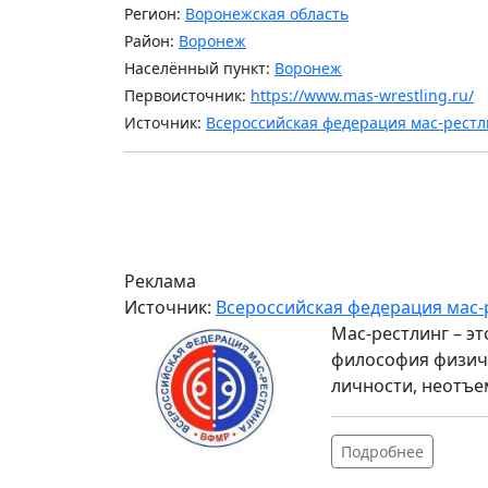
Регион:
Воронежская область
Район:
Воронеж
Населённый пункт:
Воронеж
Первоисточник:
https://www.mas-wrestling.ru/
Источник:
Всероссийская федерация мас-рестл
Реклама
Источник:
Всероссийская федерация мас-
Мас-рестлинг – э
философия физиче
личности, неотъе
Подробнее