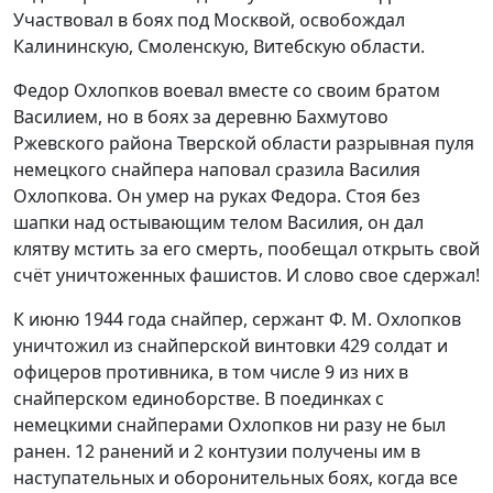
Участвовал в боях под Москвой, освобождал
Калининскую, Смоленскую, Витебскую области.
Федор Охлопков воевал вместе со своим братом
Василием, но в боях за деревню Бахмутово
Ржевского района Тверской области разрывная пуля
немецкого снайпера наповал сразила Василия
Охлопкова. Он умер на руках Федора. Стоя без
шапки над остывающим телом Василия, он дал
клятву мстить за его смерть, пообещал открыть свой
счёт уничтоженных фашистов. И слово свое сдержал!
К июню 1944 года снайпер, сержант Ф. М. Охлопков
уничтожил из снайперской винтовки 429 солдат и
офицеров противника, в том числе 9 из них в
снайперском единоборстве. В поединках с
немецкими снайперами Охлопков ни разу не был
ранен. 12 ранений и 2 контузии получены им в
наступательных и оборонительных боях, когда все