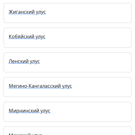
Жиганский улус
Кобяйский улус
Ленский улус
Мегино-Кангаласский улус
Мирнинский улус