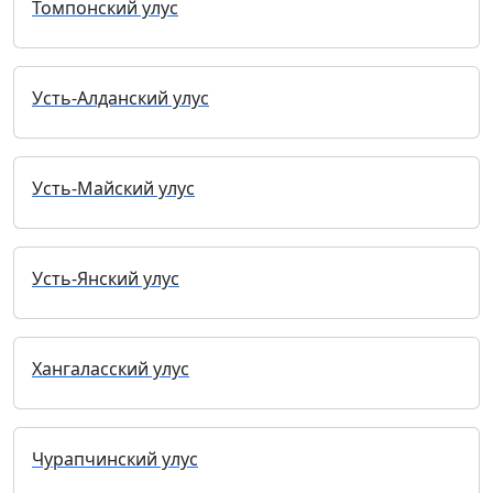
Томпонский улус
Усть-Алданский улус
Усть-Майский улус
Усть-Янский улус
Хангаласский улус
Чурапчинский улус