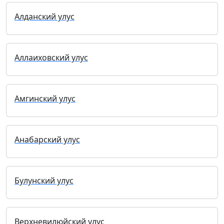
Алданский улус
Аллаиховский улус
Амгинский улус
Анабарский улус
Булунский улус
Верхневилюйский улус