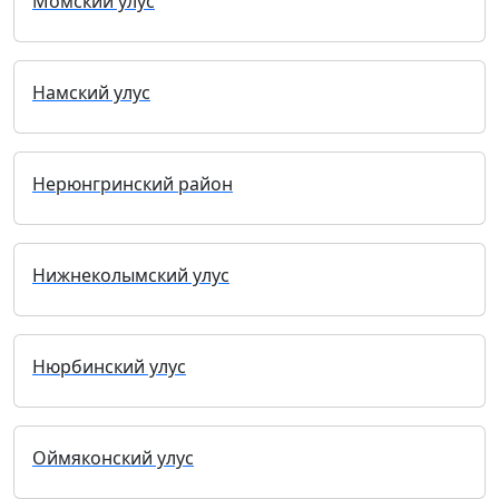
Момский улус
Намский улус
Нерюнгринский район
Нижнеколымский улус
Нюрбинский улус
Оймяконский улус