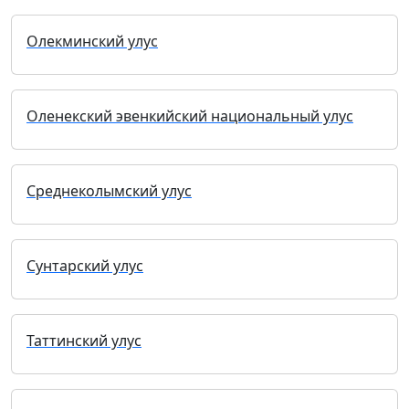
Олекминский улус
Оленекский эвенкийский национальный улус
Среднеколымский улус
Сунтарский улус
Таттинский улус